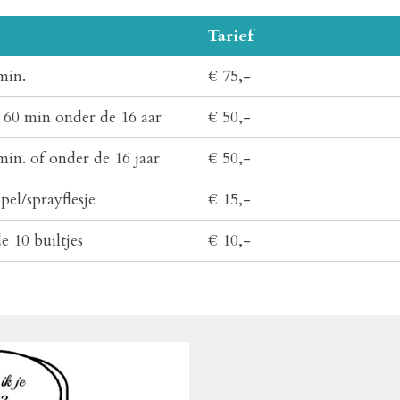
Tarief
min.
€ 75,-
 60 min onder de 16 aar
€ 50,-
in. of onder de 16 jaar
€ 50,-
el/sprayflesje
€ 15,-
 10 builtjes
€ 10,-