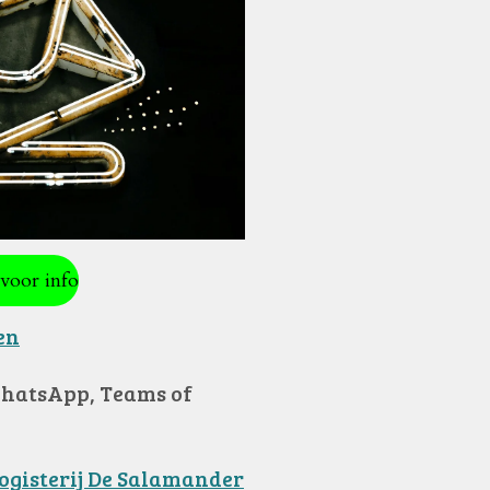
voor info
en
hatsApp, Teams of
ogisterij De Salamander