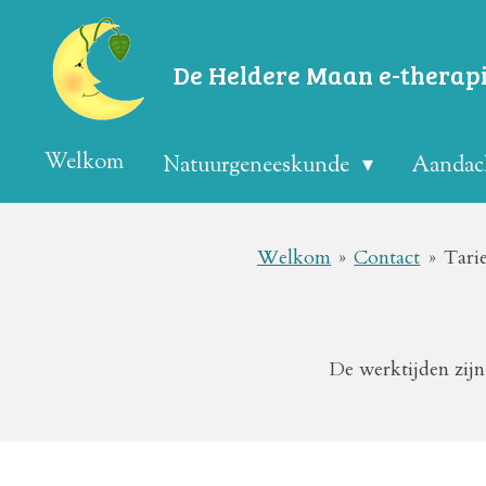
Ga
direct
De
Heldere
Maan e-therap
naar
de
Welkom
Natuurgeneeskunde
Aandach
hoofdinhoud
Welkom
»
Contact
»
Tari
De werktijden zijn