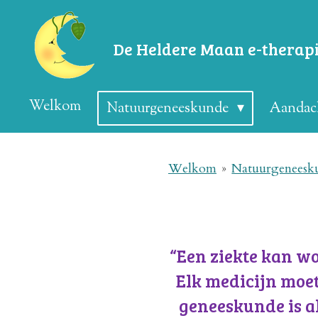
Ga
direct
De
Heldere
Maan e-therap
naar
de
Welkom
Natuurgeneeskunde
Aandach
hoofdinhoud
Welkom
»
Natuurgeneesk
“Een ziekte kan 
Elk medicijn moe
geneeskunde is al