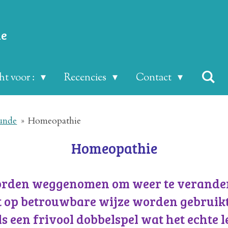
ie
t voor :
Recencies
Contact
unde
»
Homeopathie
Homeopathie
worden weggenomen om weer te verander
t op betrouwbare wijze worden gebruikt;
s een frivool dobbelspel wat het echte l