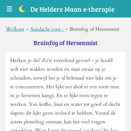
Ga
De
Heldere
Maan e-therapie
direct
naar
Welkom
»
Aandacht voor :
»
Brainfog of Hersenmist
de
Brainfog of Hersenmist
hoofdinhoud
Herken je dit? Zo’n vervelend gevoel – je hoofd
wilt niet wakker worden en staat zwaar op je
schouders, terwijl het je al helemaal niet lukt om je
te concentreren. Het lijkt net alsof er een soort mist
in je hersenen hangt. En er lijkt niets tegen te
werken. Van koffie, fruit en water tot goed of slecht
slapen; dit lijkt geen invloed te hebben. Vooral als
zoiets plotseling ontstaat, kan het veel vragen
opwekken. Waar komt dit gevoel vandaan? En hoe