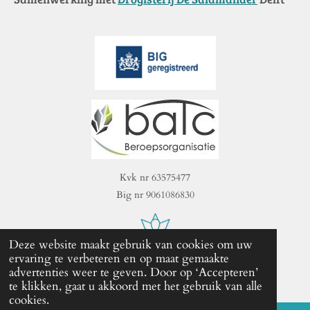
Kvk nr 63575477
Big nr 9061086830
Deze website maakt gebruik van cookies om uw
ervaring te verbeteren en op maat gemaakte
2023 - 2025 De Heldere Maan I< ᛈ ⊵⊵⊵ᛈ ᛡᛠᚩᚾ ᚹ
advertenties weer te geven. Door op ‘Accepteren’
Powered by
JouwWeb
te klikken, gaat u akkoord met het gebruik van alle
cookies.