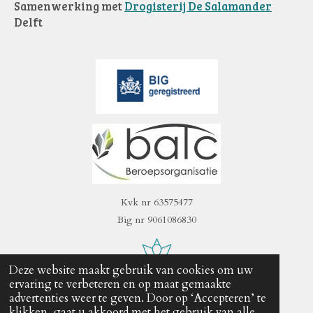
Samenwerkin
g met
Drogisterij De Salamander
Delft
Kvk nr 63575477
Big nr 9061086830
Deze website maakt gebruik van cookies om uw
ervaring te verbeteren en op maat gemaakte
2023 - 2025 De Heldere Maan I< ᛈ ⊵⊵⊵ᛈ ᛡᛠᚩᚾ ᚹ
advertenties weer te geven. Door op ‘Accepteren’ te
Powered by
JouwWeb
klikken, gaat u akkoord met het gebruik van alle