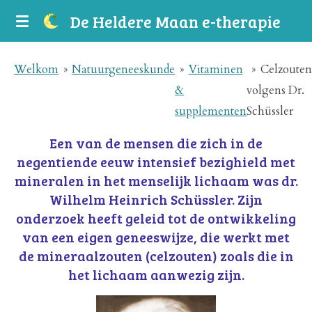
Ga
De
Heldere
Maan e-therapie
direct
naar
Welkom
»
Natuurgeneeskunde
»
Vitaminen
»
Celzouten
de
&
volgens Dr.
hoofdinhoud
supplementen
Schüssler
Een van de mensen die zich in de
negentiende eeuw intensief bezighield met
mineralen in het menselijk lichaam was dr.
Wilhelm Heinrich Schüssler. Zijn
onderzoek heeft geleid tot de ontwikkeling
van een eigen geneeswijze, die werkt met
de mineraalzouten (celzouten) zoals die in
het lichaam aanwezig zijn.