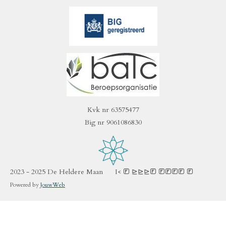
Kvk nr 63575477
Big nr 9061086830
2023 - 2025 De Heldere Maan I< ᛈ ⊵⊵⊵ᛈ ᛡᛠᚩᚾ ᚹ
Powered by
JouwWeb